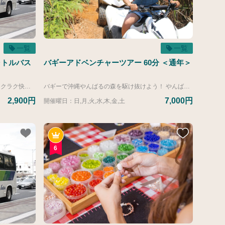
一覧
一覧
ャトルバス
バギーアドベンチャーツアー 60分 ＜通年＞
バスならではの高い車窓は景色もよく、ラクラク快適です。 カヌチャリゾート発 → わんさか大浦パーク経由 → 那覇空港着 公式サイトからのご予約受付は、当日午前9:00までとなっております。 午前9:00以降のお申し込みにつきましては、お手数ですがレジャーカウンターまでお電話にてお問い合わせください。 レジャーカウンター：営業時間 8：30～19：00 TEL：0980-55-8649 ▼ヴィラ（カヌチャリゾートにお部屋を所有）またはゴルフメンバーシップのお客様は下記リンク先よりご予約ください。 https://activity.kanucha.jp/top/products/10834b4c-fd33-540b-9945-c390f40b2959?lng=ja 【2026年度運行ダイヤ】 ■運行期間 4/1-3/31 カヌチャリゾート発 １０：３０（わんさか１０：４０→那覇空港１２：００着）
バギーで沖縄やんばるの森を駆け抜けよう！ やんばるの森を楽しみながら自然を体感できるアドベンチャーツアー。森コース・農園コース・海が見えるコースをガイドと一緒に走り抜けます。 海だけではない沖縄の魅力を楽しみたい方におすすめです。
2,900円
7,000円
開催曜日：日,月,火,水,木,金,土
6