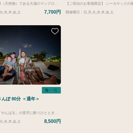
名護市指定文化財（天然物）である大浦のマングローブ林をゆったりと周遊、その場所ならではの植物や生物に出会えます。 下記リンクより開催日と時間を確認いただきお申込みください。 ※潮の満ち引きによりカレンダーに記載のお時間が変更になる場合がございます。 https://calendar.google.com/calendar/embed?src=wansakakayakkutsua%40gmail.com&ctz=Asia%2FTokyo ※ドローン撮影をご希望の方は下記リンクよりスペシャルコースをお申込みください。 https://activity.kanucha.jp/top/products/93453e39-a0d9-551a-807e-3995119fe9ef?lng=ja-JP
7,700円
,水,木,金,土
開催曜日：日,月,火,水,木,金,土
一覧
さんぽ 80分 ＜通年＞
ドリンク片手に「やんばる」の星空に酔うひとときを 星空案内人認定資格を取得した星空案内人による「月や宇宙の魅力」のお話しをドリンク片手に。お酒と星空に酔うひとときをどうぞ。 プログラム内容 ・星空案内人による月や宇宙のおはなし ・星空カメラマンによる星空フォト撮影 ・ビール、泡盛、ワイン、ソフトドリンクの飲み放題付き 開催場所 11～3月：ゴルフコース 4～10月：カヌチャビーチ ※各回ワンちゃんが１匹のみご参加いただけます。（宿泊者限定） お申込み画面のオプションより追加いただく必要がございます。
8,500円
,水,木,金,土