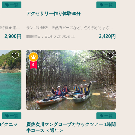
一覧
一覧
ス
アクセサリー作り体験60分
★那覇空港発 カヌチャシャトルバスご利用特典★ 那覇空港発 カヌチャシャトルバスをご利用のお客様に、那覇空港内の一部の飲食店でご利用いただける「ワンドリンクサービス券」をプレゼントいたします。 ● ご利用可能期間 2026/5/1(金)～2027/3/31(水) ● ご利用いただける店舗 ・空港食堂（1階） ・琉球村（4階） ・とんかつ新宿さぼてん（4階） ご利用について ・ご乗車前にご集合いただく那覇空港内「那覇バス空港案内所」にて、サービス券をお受け取りください。 ・店内でのお食事に限りご利用いただけます。テイクアウトやドリンクだけのご注文の場合はご利用いただけません。 ・1枚につき、お1人様1回までご利用いただけます。 －－－－－－－－－－－－－－－－－－－－－－－－－－－－－－－－－－－－－－－－－ 空港に着いて、バスに乗車。バスが停まったら、そこはカヌチャリゾート。 バスならではの高い車窓は景色もよく、ラクラク快適です。 那覇空港 発→ わんさか大浦パーク 経由→ カヌチャリゾート着 公式サイトからのご予約受付は、当日12:00までとなっております。 12:00以降のお申し込みにつきましては、お手数ですがレジャーカウンターまでお電話にてお問い合わせください。 レジャーカウンター：営業時間 8：30～19：00 TEL：0980-55-8649 ▼ヴィラ（カヌチャリゾートにお部屋を所有）またはゴルフメンバーシップのお客様は下記リンク先よりご予約ください。 https://activity.kanucha.jp/top/products/bd63f980-db6d-5141-a8f3-3917cb4a62c6?lng=ja 【2026年度運行ダイヤ】 ■運行期間 4/1-3/31 那覇空港発 １３：３０（わんさか１４：５０→カヌチャ１５：００着）
サンゴや貝殻、天然石ビーズなど、色や形がさまざまなパーツを選んで、自分だけのオリジナルブレスレット作り！ストラップもお作りいただけます。 ※記載の料金は基本料金となります。 基本料金に含まれる無料パーツのみで作成いただけます。 別途有料パーツのご用意がございます。 ▼商品価格参考 【ご宿泊のお客様】2,420円～ 【ご宿泊でないお客様】3,050円～ ※記載の所要時間は前後の準備や片づけ時間が30分含まれております。体験時間は60分となりますのでご了承ください。
2,900円
2,420円
開催曜日：日,月,火,水,木,金,土
9
一覧
一覧
ピクニッ
慶佐次川マングローブカヤックツアー 1時間
半コース ＜通年＞