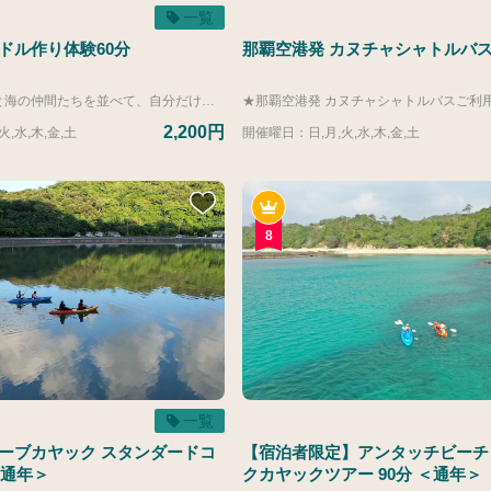
一覧
ドル作り体験60分
那覇空港発 カヌチャシャトルバ
色とりどりの砂と海の仲間たちを並べて、自分だけの美ら海作り。 沖縄の海の思い出を形にしてお持ち帰りください。 ※記載の料金は容器の基本料金となります。 別途有料パーツをご利用いただき作品を作成いただきます。 ▼容器価格参考 【ご宿泊のお客様】2,200円～ 【ご宿泊でないお客様】2,750円～（容器料金に追加550円） ▼有料パーツ価格参考 【共通】１個～４個 396円/個 ５個以上 330円/個 ※記載の所要時間は前後の準備や片づけ時間が30分含まれております。体験時間は60分となりますのでご了承ください。
2,200円
,水,木,金,土
開催曜日：日,月,火,水,木,金,土
8
一覧
ーブカヤック スタンダードコ
【宿泊者限定】アンタッチビーチ
＜通年＞
クカヤックツアー 90分 ＜通年＞