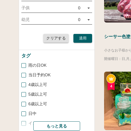
子供
0
幼児
0
シーサー色塗
クリアする
適用
タグ
開催曜日：日,月,火
雨の日OK
当日予約OK
4歳以上可
4
5歳以上可
6歳以上可
日中
インドア体験
もっと見る