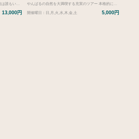
【ご宿泊のお客様限定】 シーカヤックの後は誰もいないビーチでのんびり サンゴ礁の上を進み、かわいいトロピカルフィッシュにご挨拶！ シーカヤックを楽しんだ後は無人のビーチでのんびりと過ごしましょう。 ※各回ワンちゃんが１匹ご参加いただけます。（宿泊者のみ） ご参加される場合は申込画面のオプションより追加していただく必要がございます。
やんばるの自然を大満喫する充実のツアー 本格的にアウトドア！神秘的なやんばるの森を堪能。大自然を思う存分満喫してください。 ■1時間半コース（所要時間：約2時間） 3歳から参加可能な川のみの体験コース。小さいお子様やご年配の方がいらっしゃるご家族に人気です。 下記リンクより開催日と時間を確認いただきお申込みください。 ※潮の満ち引きによりカレンダーに記載のお時間が変更になる場合がございます。 ※カレンダーに記載がないお日にちはお申込みいただけません。 https://calendar.google.com/calendar/embed?src=j8ttps32alsahu48ptohkbvouk%40group.calendar.google.com&ctz=Asia%2FTokyo
13,000円
5,000円
開催曜日：日,月,火,水,木,金,土