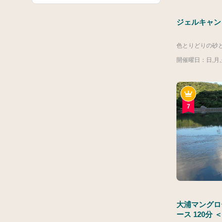
ホテル内
シャトルバス
ジェルキャン
やんばる
自然体験
開催曜日：日,月,火
スリル体験
カヤック
送迎可
7
3歳以上可
夕方以降
海
催行人数2名～
0～2歳OK
大浦マングロ
ース 120分 