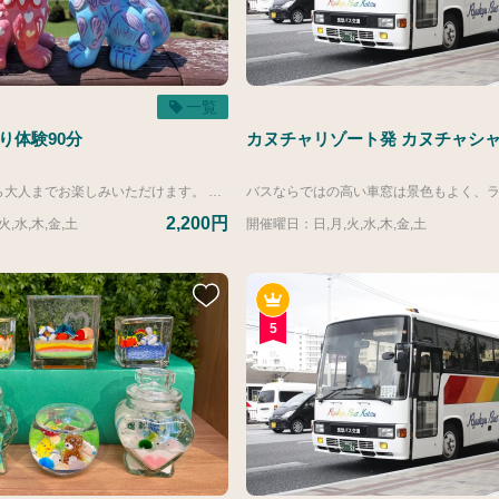
一覧
り体験90分
カヌチャリゾート発 カヌチャシ
小さなお子様から大人までお楽しみいただけます。 メッセージを記したり、思い思いの色を塗ったり、大切な思い出になること間違いなし。 ※記載の料金は基本料金となります。 当日、塗っていただく商品をお選びいただき、選んだ商品によって価格が変動いたします。 ▼商品価格参考 ■ご宿泊のお客様 ・立体シーサー：4,400円 （写真1枚目） ・面シーサー：2,200円 （写真2枚目） ・シーサープレート：2,750円（写真3.4枚目） ＜期間限定＞ ・ティラノサウルス：2,750円（写真5枚目左） ・招き猫：2,750円（写真5枚目真ん中） ・イルカ：2,750円（写真5枚目右） ■ご宿泊以外のお客様 ・立体シーサー：4,950円 ・面シーサー：2,750円 ・シーサープレート：3,300円 ＜期間限定＞ ・ティラノサウルス：3,300円（写真5枚目左） ・招き猫：3,300円（写真5枚目真ん中） ・イルカ：3,300円（写真5枚目右） ※立体シーサーはペア（2体）での販売となります。 ※記載の所要時間は前後の準備や片づけ時間が30分含まれております。体験時間は90分となりますのでご了承ください。
2,200円
,水,木,金,土
開催曜日：日,月,火,水,木,金,土
5