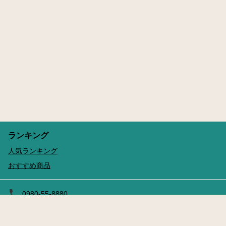
ランキング
人気ランキング
おすすめ商品
0980-55-8880
予約する
leisure-counter@kanucha.jp