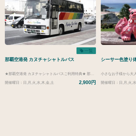
一覧
那覇空港発 カヌチャシャトルバス
シーサー色塗り体
★那覇空港発 カヌチャシャトルバスご利用特典★ 那覇空港発 カヌチャシャトルバスをご利用のお客様に、那覇空港内の一部の飲食店でご利用いただける「ワンドリンクサービス券」をプレゼントいたします。 ● ご利用可能期間 2026/5/1(金)～2027/3/31(水) ● ご利用いただける店舗 ・空港食堂（1階） ・琉球村（4階） ・とんかつ新宿さぼてん（4階） ご利用について ・ご乗車前にご集合いただく那覇空港内「那覇バス空港案内所」にて、サービス券をお受け取りください。 ・店内でのお食事に限りご利用いただけます。テイクアウトやドリンクだけのご注文の場合はご利用いただけません。 ・1枚につき、お1人様1回までご利用いただけます。 －－－－－－－－－－－－－－－－－－－－－－－－－－－－－－－－－－－－－－－－－ 空港に着いて、バスに乗車。バスが停まったら、そこはカヌチャリゾート。 バスならではの高い車窓は景色もよく、ラクラク快適です。 那覇空港 発→ わんさか大浦パーク 経由→ カヌチャリゾート着 公式サイトからのご予約受付は、当日12:00までとなっております。 12:00以降のお申し込みにつきましては、お手数ですがレジャーカウンターまでお電話にてお問い合わせください。 レジャーカウンター：営業時間 8：30～19：00 TEL：0980-55-8649 ▼ヴィラ（カヌチャリゾートにお部屋を所有）またはゴルフメンバーシップのお客様は下記リンク先よりご予約ください。 https://activity.kanucha.jp/top/products/bd63f980-db6d-5141-a8f3-3917cb4a62c6?lng=ja 【2026年度運行ダイヤ】 ■運行期間 4/1-3/31 那覇空港発 １３：３０（わんさか１４：５０→カヌチャ１５：００着）
2,900円
開催曜日：日,月,火,水,木,金,土
開催曜日：日,月,火,水