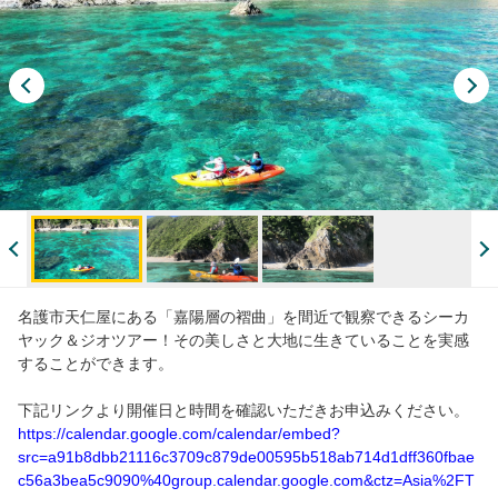
名護市天仁屋にある「嘉陽層の褶曲」を間近で観察できるシーカ
ヤック＆ジオツアー！その美しさと大地に生きていることを実感
することができます。
下記リンクより開催日と時間を確認いただきお申込みください。
https://calendar.google.com/calendar/embed?
src=a91b8dbb21116c3709c879de00595b518ab714d1dff360fbae
c56a3bea5c9090%40group.calendar.google.com&ctz=Asia%2FT