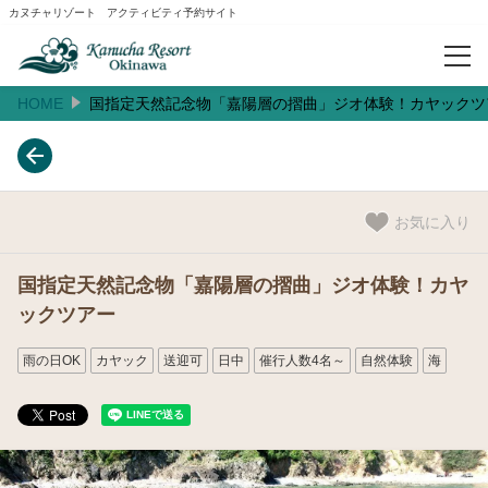
カヌチャリゾート アクティビティ予約サイト
HOME
国指定天然記念物「嘉陽層の摺曲」ジオ体験！カヤックツ
予約確認
人気ランキング
お気に入り
おすすめ
国指定天然記念物「嘉陽層の摺曲」ジオ体験！カヤ
ックツアー
閲覧履歴
雨の日OK
カヤック
送迎可
日中
催行人数4名～
自然体験
海
ご案内
お知らせ