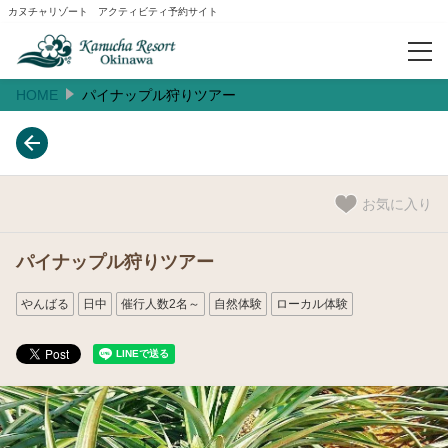
カヌチャリゾート アクティビティ予約サイト
HOME
パイナップル狩りツアー
予約確認
人気ランキング
お気に入り
おすすめ
パイナップル狩りツアー
閲覧履歴
やんばる
日中
催行人数2名～
自然体験
ローカル体験
ご案内
お知らせ