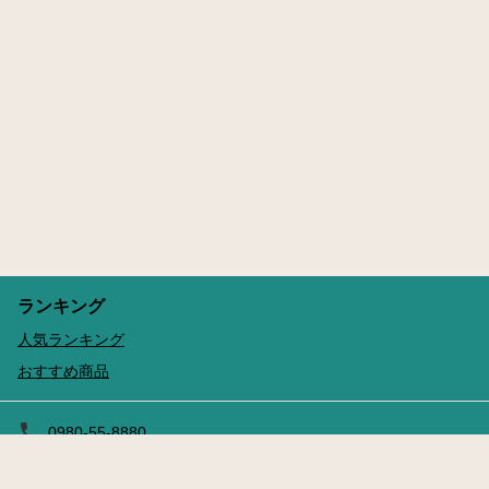
ランキング
人気ランキング
おすすめ商品
0980-55-8880
予約する
leisure-counter@kanucha.jp