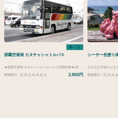
一覧
那覇空港発 カヌチャシャトルバス
シーサー色塗り体
★那覇空港発 カヌチャシャトルバスご利用特典★ 那覇空港発 カヌチャシャトルバスをご利用のお客様に、那覇空港内の一部の飲食店でご利用いただける「ワンドリンクサービス券」をプレゼントいたします。 ● ご利用可能期間 2026/5/1(金)～2027/3/31(水) ● ご利用いただける店舗 ・空港食堂（1階） ・琉球村（4階） ・とんかつ新宿さぼてん（4階） ご利用について ・ご乗車前にご集合いただく那覇空港内「那覇バス空港案内所」にて、サービス券をお受け取りください。 ・店内でのお食事に限りご利用いただけます。テイクアウトやドリンクだけのご注文の場合はご利用いただけません。 ・1枚につき、お1人様1回までご利用いただけます。 －－－－－－－－－－－－－－－－－－－－－－－－－－－－－－－－－－－－－－－－－ 空港に着いて、バスに乗車。バスが停まったら、そこはカヌチャリゾート。 バスならではの高い車窓は景色もよく、ラクラク快適です。 那覇空港 発→ わんさか大浦パーク 経由→ カヌチャリゾート着 公式サイトからのご予約受付は、当日12:00までとなっております。 12:00以降のお申し込みにつきましては、お手数ですがレジャーカウンターまでお電話にてお問い合わせください。 レジャーカウンター：営業時間 8：30～19：00 TEL：0980-55-8649 ▼ヴィラ（カヌチャリゾートにお部屋を所有）またはゴルフメンバーシップのお客様は下記リンク先よりご予約ください。 https://activity.kanucha.jp/top/products/bd63f980-db6d-5141-a8f3-3917cb4a62c6?lng=ja 【2026年度運行ダイヤ】 ■運行期間 4/1-3/31 那覇空港発 １３：３０（わんさか１４：５０→カヌチャ１５：００着）
2,900円
開催曜日：日,月,火,水,木,金,土
開催曜日：日,月,火,水