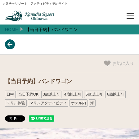
カヌチャリゾート アクティビティ予約サイト
HOME
【当日予約】バンドワゴン
予約確認
人気ランキング
お気に入り
おすすめ
【当日予約】バンドワゴン
閲覧履歴
日中
当日予約OK
3歳以上可
4歳以上可
5歳以上可
6歳以上可
スリル体験
マリンアクティビティ
ホテル内
海
ご案内
お知らせ