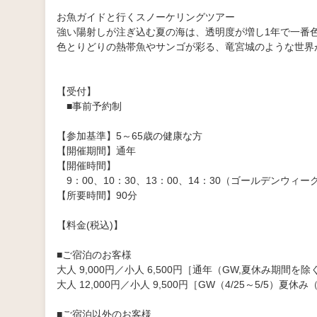
お魚ガイドと行くスノーケリングツアー
強い陽射しが注ぎ込む夏の海は、透明度が増し1年で一番
色とりどりの熱帯魚やサンゴが彩る、竜宮城のような世界
【受付】
■事前予約制
【参加基準】5～65歳の健康な方
【開催期間】通年
【開催時間】
9：00、10：30、13：00、14：30（ゴールデンウィ
【所要時間】90分
【料金(税込)】
■ご宿泊のお客様
大人 9,000円／小人 6,500円［通年（GW,夏休み期間を除
大人 12,000円／小人 9,500円［GW（4/25～5/5）夏休み（
■ご宿泊以外のお客様