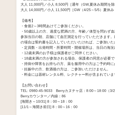
大人 11,000円／小人 8,500円［通年（GW,夏休み期間を
大人 14,000円／小人 11,500円［GW（4/25～5/5）夏休み
【備考】
・食後2～3時間あけてご参加ください。
・50歳以上の方、過度な肥満の方、年齢／体型を問わず
参加当日の朝、店舗にて血圧測定を行っていただきます。最高
の場合は誓約書を記入していただいたければ、ご参加いた
・定員数・出発時間・所要時間・開催場所は、当日の海況
・12歳未満のお子様は保護者がご同伴ください。
・18歳未満の方が参加される場合、保護者の同意が必要
・持病や障害をお持ちの方、薬を服用中の方はご予約時に
・妊娠中の方、飲酒後の方は、ご参加いただけません。
・料金には器材レンタル料、レクチャー料が含まれていま
【お問い合わせ】
TEL: 0980-45-9033 Berryカヌチャ店：8:00～18:00（3/
Berryカウンター／内線：86
[海開き～10/31] 8：00～18：00
[11/1～海開き前日] 8：00～16：00