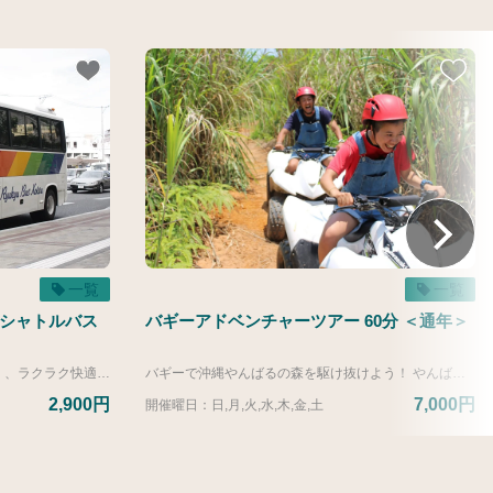
一覧
一覧
ャシャトルバス
バギーアドベンチャーツアー 60分 ＜通年＞
バスならではの高い車窓は景色もよく、ラクラク快適です。 カヌチャリゾート発 → わんさか大浦パーク経由 → 那覇空港着 公式サイトからのご予約受付は、当日午前9:00までとなっております。 午前9:00以降のお申し込みにつきましては、お手数ですがレジャーカウンターまでお電話にてお問い合わせください。 レジャーカウンター：営業時間 8：30～19：00 TEL：0980-55-8649 ▼ヴィラ（カヌチャリゾートにお部屋を所有）またはゴルフメンバーシップのお客様は下記リンク先よりご予約ください。 https://activity.kanucha.jp/top/products/10834b4c-fd33-540b-9945-c390f40b2959?lng=ja 【2026年度運行ダイヤ】 ■運行期間 4/1-3/31 カヌチャリゾート発 １０：３０（わんさか１０：４０→那覇空港１２：００着）
バギーで沖縄やんばるの森を駆け抜けよう！ やんばるの森を楽しみながら自然を体感できるアドベンチャーツアー。森コース・農園コース・海が見えるコースをガイドと一緒に走り抜けます。 海だけではない沖縄の魅力を楽しみたい方におすすめです。
2,900円
7,000円
開催曜日：日,月,火,水,木,金,土