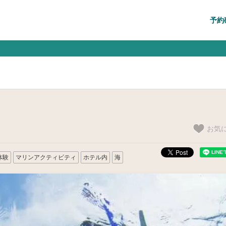
予約
お気
体験
マリンアクティビティ
ホテル内
海