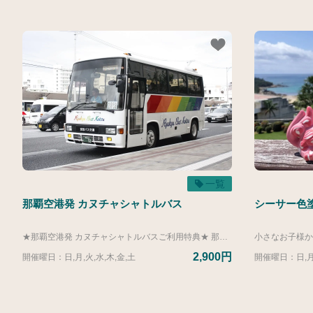
一覧
那覇空港発 カヌチャシャトルバス
シーサー色塗
★那覇空港発 カヌチャシャトルバスご利用特典★ 那覇空港発 カヌチャシャトルバスをご利用のお客様に、那覇空港内の一部の飲食店でご利用いただける「ワンドリンクサービス券」をプレゼントいたします。 ● ご利用可能期間 2026/5/1(金)～2027/3/31(水) ● ご利用いただける店舗 ・空港食堂（1階） ・琉球村（4階） ・とんかつ新宿さぼてん（4階） ご利用について ・ご乗車前にご集合いただく那覇空港内「那覇バス空港案内所」にて、サービス券をお受け取りください。 ・店内でのお食事に限りご利用いただけます。テイクアウトやドリンクだけのご注文の場合はご利用いただけません。 ・1枚につき、お1人様1回までご利用いただけます。 －－－－－－－－－－－－－－－－－－－－－－－－－－－－－－－－－－－－－－－－－ 空港に着いて、バスに乗車。バスが停まったら、そこはカヌチャリゾート。 バスならではの高い車窓は景色もよく、ラクラク快適です。 那覇空港 発→ わんさか大浦パーク 経由→ カヌチャリゾート着 公式サイトからのご予約受付は、当日12:00までとなっております。 12:00以降のお申し込みにつきましては、お手数ですがレジャーカウンターまでお電話にてお問い合わせください。 レジャーカウンター：営業時間 8：30～19：00 TEL：0980-55-8649 ▼ヴィラ（カヌチャリゾートにお部屋を所有）またはゴルフメンバーシップのお客様は下記リンク先よりご予約ください。 https://activity.kanucha.jp/top/products/bd63f980-db6d-5141-a8f3-3917cb4a62c6?lng=ja 【2026年度運行ダイヤ】 ■運行期間 4/1-3/31 那覇空港発 １３：３０（わんさか１４：５０→カヌチャ１５：００着）
2,900円
開催曜日：日,月,火,水,木,金,土
開催曜日：日,月,