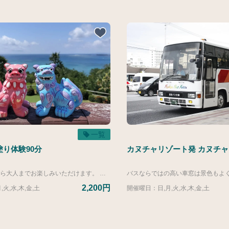
一覧
り体験90分
カヌチャリゾート発 カヌチ
小さなお子様から大人までお楽しみいただけます。 メッセージを記したり、思い思いの色を塗ったり、大切な思い出になること間違いなし。 ※記載の料金は基本料金となります。 当日、塗っていただく商品をお選びいただき、選んだ商品によって価格が変動いたします。 ▼商品価格参考 ■ご宿泊のお客様 ・立体シーサー：4,400円 （写真1枚目） ・面シーサー：2,200円 （写真2枚目） ・シーサープレート：2,750円（写真3.4枚目） ＜期間限定＞ ・ティラノサウルス：2,750円（写真5枚目左） ・招き猫：2,750円（写真5枚目真ん中） ・イルカ：2,750円（写真5枚目右） ■ご宿泊以外のお客様 ・立体シーサー：4,950円 ・面シーサー：2,750円 ・シーサープレート：3,300円 ＜期間限定＞ ・ティラノサウルス：3,300円（写真5枚目左） ・招き猫：3,300円（写真5枚目真ん中） ・イルカ：3,300円（写真5枚目右） ※立体シーサーはペア（2体）での販売となります。 ※記載の所要時間は前後の準備や片づけ時間が30分含まれております。体験時間は90分となりますのでご了承ください。
2,200円
火,水,木,金,土
開催曜日：日,月,火,水,木,金,土