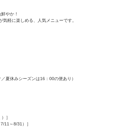
色鮮やか！
が気軽に楽しめる、人気メニューです。
ーク／夏休みシーズンは16：00の便あり）
く）］
7/11～8/31）］