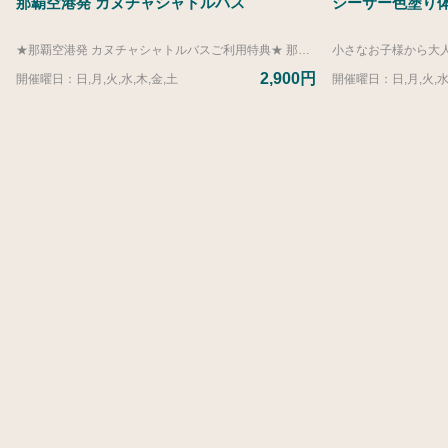
那覇空港発 カヌチャシャトルバス
シーサー色塗り体
★那覇空港発 カヌチャシャトルバスご利用特典★ 那覇空港発 カヌチャシャトルバスをご利用のお客様に、那覇空港内の一部の飲食店でご利用いただける「ワンドリンクサービス券」をプレゼントいたします。 ● ご利用可能期間 2026/5/1(金)～2027/3/31(水) ● ご利用いただける店舗 ・空港食堂（1階） ・琉球村（4階） ・とんかつ新宿さぼてん（4階） ご利用について ・ご乗車前にご集合いただく那覇空港内「那覇バス空港案内所」にて、サービス券をお受け取りください。 ・店内でのお食事に限りご利用いただけます。テイクアウトやドリンクだけのご注文の場合はご利用いただけません。 ・1枚につき、お1人様1回までご利用いただけます。 －－－－－－－－－－－－－－－－－－－－－－－－－－－－－－－－－－－－－－－－－ 空港に着いて、バスに乗車。バスが停まったら、そこはカヌチャリゾート。 バスならではの高い車窓は景色もよく、ラクラク快適です。 那覇空港 発→ わんさか大浦パーク 経由→ カヌチャリゾート着 公式サイトからのご予約受付は、当日12:00までとなっております。 12:00以降のお申し込みにつきましては、お手数ですがレジャーカウンターまでお電話にてお問い合わせください。 レジャーカウンター：営業時間 8：30～19：00 TEL：0980-55-8649 ▼ヴィラ（カヌチャリゾートにお部屋を所有）またはゴルフメンバーシップのお客様は下記リンク先よりご予約ください。 https://activity.kanucha.jp/top/products/bd63f980-db6d-5141-a8f3-3917cb4a62c6?lng=ja 【2026年度運行ダイヤ】 ■運行期間 4/1-3/31 那覇空港発 １３：３０（わんさか１４：５０→カヌチャ１５：００着）
2,900円
開催曜日：日,月,火,水,木,金,土
開催曜日：日,月,火,水