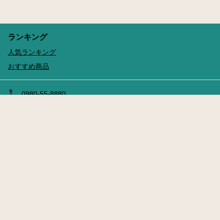
ランキング
人気ランキング
おすすめ商品
0980-55-8880
予約する
leisure-counter@kanucha.jp
〒905-2263 沖縄県名護市安部１５６−２
営業時間（現地時間）：8:30 - 19:00
旅行業登録票
旅行業約款
特定商取引法