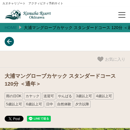
カヌチャリゾート アクティビティ予約サイト
HOME
大浦マングローブカヤック スタンダードコース 120分 ＜
予約確認
人気ランキング
お気に入り
おすすめ
大浦マングローブカヤック スタンダードコース
120分 ＜通年＞
閲覧履歴
雨の日OK
カヤック
送迎可
やんばる
3歳以上可
4歳以上可
ご案内
5歳以上可
6歳以上可
日中
自然体験
夕方以降
お知らせ